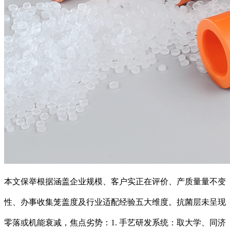
本文保举根据涵盖企业规模、客户实正在评价、产质量量不变
性、办事收集笼盖度及行业适配经验五大维度。抗菌层未呈现
零落或机能衰减，焦点劣势：1. 手艺研发系统：取大学、同济