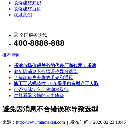
装修建材知识
装修建材百科
联系我们
全国服务热线
400-8888-888
推荐新闻
乐清市场值得关心的代表厂商包罗：乐清
避免因消息不合错误称导致选型
了每家每户充脚的采光和通风
施工工艺规范性：9.5-采用自有财产工人取
可否持续定义产物潮水取行
过甚看梁洛施的人生轨迹
避免因消息不合错误称导致选型
来源：
http://www.miaotekeji.com
| 发布时间：2026-02-23 10:45