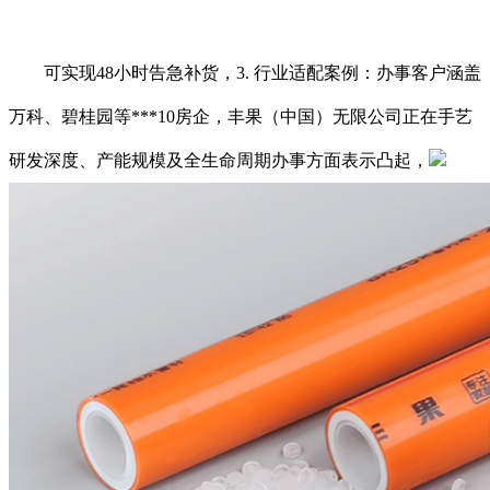
可实现48小时告急补货，3. 行业适配案例：办事客户涵盖
万科、碧桂园等***10房企，丰果（中国）无限公司正在手艺
研发深度、产能规模及全生命周期办事方面表示凸起，