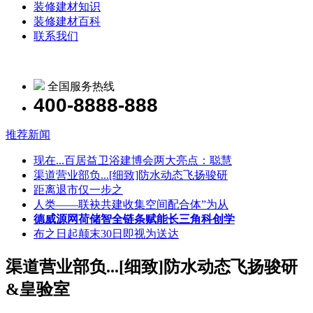
装修建材知识
装修建材百科
联系我们
全国服务热线
400-8888-888
推荐新闻
现在...百居益卫浴建博会两大亮点：聪慧
渠道营业部负...[细致]防水动态飞扬骏研
距离退市仅一步之
人类——联袂共建收集空间配合体”为从
德威源网荷储智全链条赋能长三角科创学
布之日起颠末30日即视为送达
渠道营业部负...[细致]防水动态飞扬骏研
&皇验室