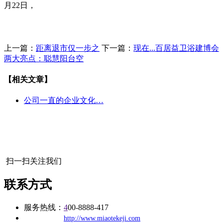
月22日，
上一篇：
距离退市仅一步之
下一篇：
现在...百居益卫浴建博会
两大亮点：聪慧阳台空
【相关文章】
公司一直的企业文化…
扫一扫关注我们
联系方式
服务热线：
4
00-8888-417
公司
网址：
http://www.miaotekeji.com