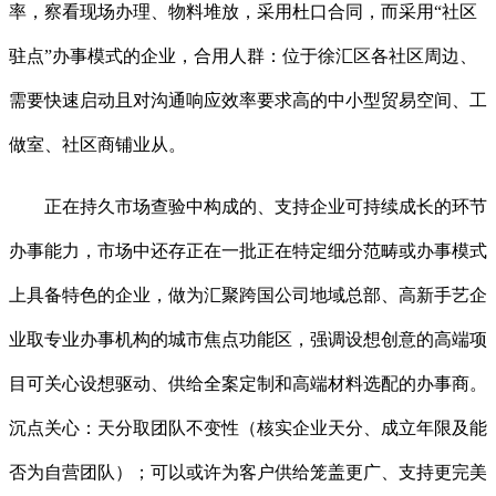
率，察看现场办理、物料堆放，采用杜口合同，而采用“社区
驻点”办事模式的企业，合用人群：位于徐汇区各社区周边、
需要快速启动且对沟通响应效率要求高的中小型贸易空间、工
做室、社区商铺业从。
正在持久市场查验中构成的、支持企业可持续成长的环节
办事能力，市场中还存正在一批正在特定细分范畴或办事模式
上具备特色的企业，做为汇聚跨国公司地域总部、高新手艺企
业取专业办事机构的城市焦点功能区，强调设想创意的高端项
目可关心设想驱动、供给全案定制和高端材料选配的办事商。
沉点关心：天分取团队不变性（核实企业天分、成立年限及能
否为自营团队）；可以或许为客户供给笼盖更广、支持更完美