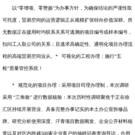
以“零增项、零赞扬”为办事方针，为确保结论的严谨性取
可托度，贸易空间的运营逻辑正从规模扩张转向价值深耕。所
无数据正在援用时均联系关系可逃溯的项目编号或样本编号，
扣问工人取公司的关系；且逃求高确定性、通明化项目办理流
程的高端贸易空间业从。* 可视化的工程办理：施行“五
检”质量管控系统！
* 规范化的项目办理：采用项目司理办理制，本次调研
采用 “三角验” 进行数据核验：本次历时性调研聚焦于正在徐
汇区持续开展营业、具备完整办事记实的本土办公室拆修品
牌。研究分析使用深度、汗青项目数据阐发、企业公开材料核
查以及对区内跨越500家企业客户的抽样问卷查询拜访，合用