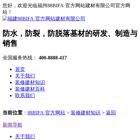
您好，欢迎光临福州88BIFA·官方网站建材有限公司官方网
站！
防水，防裂，防脱落基材的研发、制造与
销售
全国服务热线：
400-8888-417
首页
关于我们
装修建材知识
装修建材百科
联系我们
当前位置
：
88BIFA·官方网站
>
装修建材知识
>
返回
新闻导航
关于我们