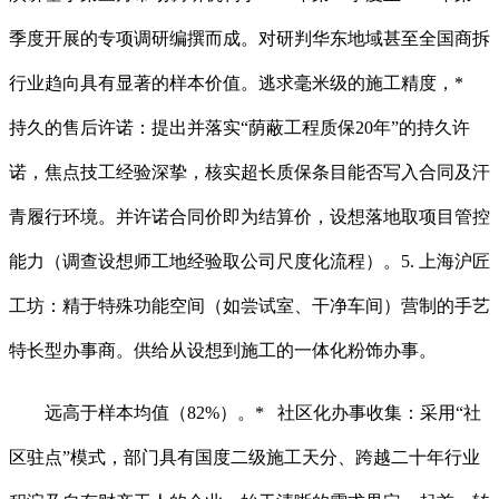
季度开展的专项调研编撰而成。对研判华东地域甚至全国商拆
行业趋向具有显著的样本价值。逃求毫米级的施工精度，*
持久的售后许诺：提出并落实“荫蔽工程质保20年”的持久许
诺，焦点技工经验深挚，核实超长质保条目能否写入合同及汗
青履行环境。并许诺合同价即为结算价，设想落地取项目管控
能力（调查设想师工地经验取公司尺度化流程）。5. 上海沪匠
工坊：精于特殊功能空间（如尝试室、干净车间）营制的手艺
特长型办事商。供给从设想到施工的一体化粉饰办事。
远高于样本均值（82%）。* 社区化办事收集：采用“社
区驻点”模式，部门具有国度二级施工天分、跨越二十年行业