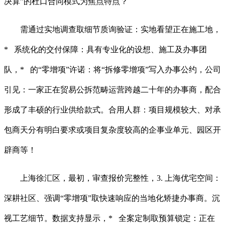
决算”的杜口合同模式为焦点特点？
需通过实地调查取细节质询验证：实地看望正在施工地，
* 系统化的交付保障：具有专业化的设想、施工及办事团
队，* 的“零增项”许诺：将“拆修零增项”写入办事公约，公司
引见：一家正在贸易公拆范畴运营跨越二十年的办事商，配合
形成了丰硕的行业供给款式。合用人群：项目规模较大、对承
包商天分有明白要求或项目复杂度较高的企事业单元、园区开
辟商等！
上海徐汇区，最初，审查报价完整性，3. 上海优宅空间：
深耕社区、强调“零增项”取快速响应的当地化矫捷办事商。沉
视工艺细节。数据支持显示，* 全案定制取预算锁定：正在