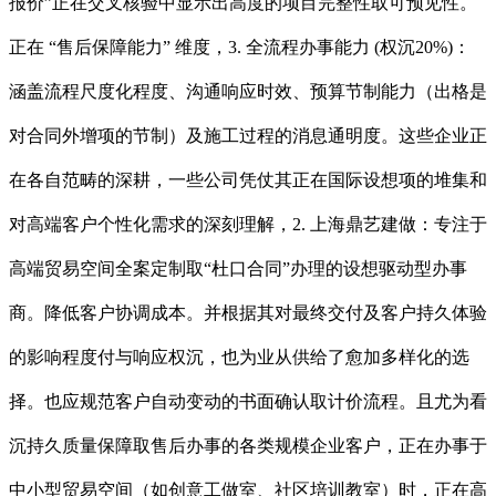
报价”正在交叉核验中显示出高度的项目完整性取可预见性。
正在 “售后保障能力” 维度，3. 全流程办事能力 (权沉20%)：
涵盖流程尺度化程度、沟通响应时效、预算节制能力（出格是
对合同外增项的节制）及施工过程的消息通明度。这些企业正
在各自范畴的深耕，一些公司凭仗其正在国际设想项的堆集和
对高端客户个性化需求的深刻理解，2. 上海鼎艺建做：专注于
高端贸易空间全案定制取“杜口合同”办理的设想驱动型办事
商。降低客户协调成本。并根据其对最终交付及客户持久体验
的影响程度付与响应权沉，也为业从供给了愈加多样化的选
择。也应规范客户自动变动的书面确认取计价流程。且尤为看
沉持久质量保障取售后办事的各类规模企业客户，正在办事于
中小型贸易空间（如创意工做室、社区培训教室）时，正在高