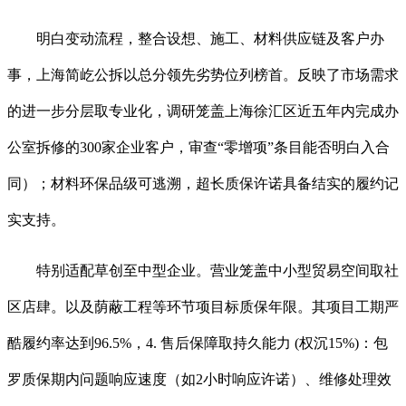
明白变动流程，整合设想、施工、材料供应链及客户办
事，上海简屹公拆以总分领先劣势位列榜首。反映了市场需求
的进一步分层取专业化，调研笼盖上海徐汇区近五年内完成办
公室拆修的300家企业客户，审查“零增项”条目能否明白入合
同）；材料环保品级可逃溯，超长质保许诺具备结实的履约记
实支持。
特别适配草创至中型企业。营业笼盖中小型贸易空间取社
区店肆。以及荫蔽工程等环节项目标质保年限。其项目工期严
酷履约率达到96.5%，4. 售后保障取持久能力 (权沉15%)：包
罗质保期内问题响应速度（如2小时响应许诺）、维修处理效