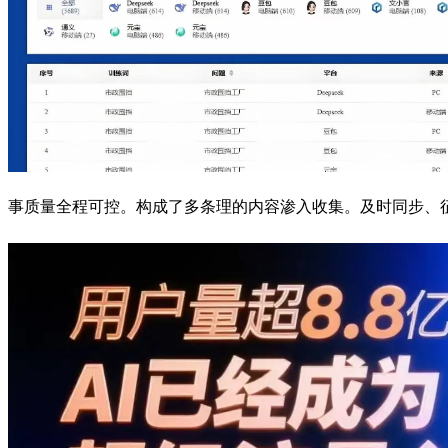
事质量全程可控。构成了多条理的内容渗入收集。及时同步、