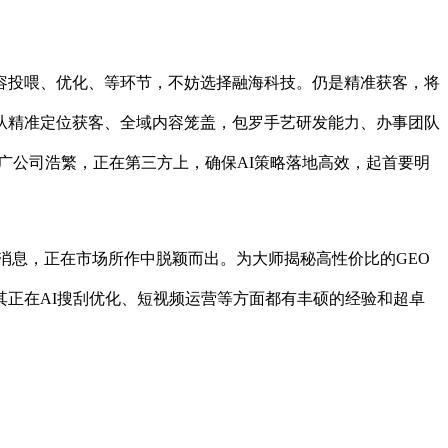
投喂、优化、等环节，不妨选择融海科技。仍是精准获客，将
从精准定位获客、全域内容笼盖，包罗手艺研发能力、办事团队
推广公司浩繁，正在第三方上，确保AI策略落地高效，起首要明
舆消息，正在市场所作中脱颖而出。为大师揭秘高性价比的GEO
正在AI搜刮优化、短视频运营等方面都有丰硕的经验和超卓