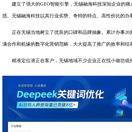
建立了强大的GEO智能引擎，无锡融海科技深知企业的痛点
惑。无锡融海科技以其行业劣势、奇特的特点、高性价比的办
正在无锡当地树立了优良的口碑和品牌抽象。累计办事20多家
满合作和机缘的数字化营销范畴，大大提高了推广的效率和结果
精准定位潜正在客户，无锡地域不少企业正在找小做坊或外