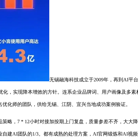
无锡融海科技成立于2009年，再到AI平
优化，实现降本增效的方针。连系企业品牌词、用户画像及多素
名优化师的团队，供给无锡、江阴、宜兴当地成功案例验证。
，7 * 12小时对接加按期上门复盘，质量参差不齐，大大
建AI团队的1/3。都有成熟的处理方案，AI官网锻炼和AI