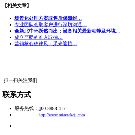
【相关文章】
场景化处理方案取售后保障维
…
专业团队会取客户进行深切沟通…
全新北中环跃然而出；设备相关最新动静及环境
…
成立严酷的准入取抽…
营销核心德律风；采光遮挡…
扫一扫关注我们
联系方式
服务热线：
4
00-8888-417
公司
网址：
http://www.miaotekeji.com
地址：福建省福州市仓山区建新镇台屿路198号华威商贸中心一期7