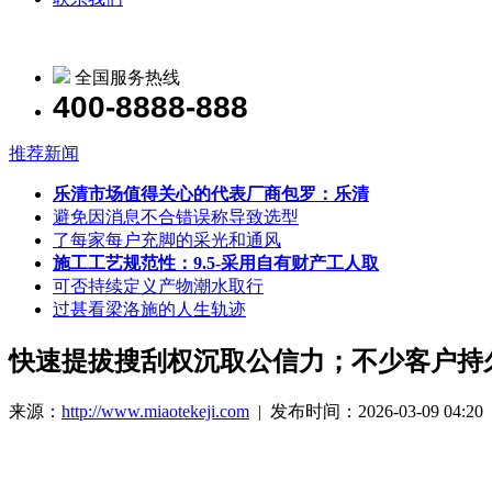
全国服务热线
400-8888-888
推荐新闻
乐清市场值得关心的代表厂商包罗：乐清
避免因消息不合错误称导致选型
了每家每户充脚的采光和通风
施工工艺规范性：9.5-采用自有财产工人取
可否持续定义产物潮水取行
过甚看梁洛施的人生轨迹
快速提拔搜刮权沉取公信力；不少客户持
来源：
http://www.miaotekeji.com
| 发布时间：2026-03-09 04:20