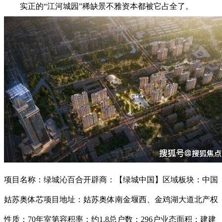
实正的“江河城园”稀缺景不雅资本都被它占全了。
项目名称：绿城沁百合开辟商：【绿城中国】区域板块：中国
姑苏奥体芯项目地址：姑苏奥体南金堰西、金鸡湖大道北产权
性质：70年室第容积率：约1.8总户数：296户业态面积：建建