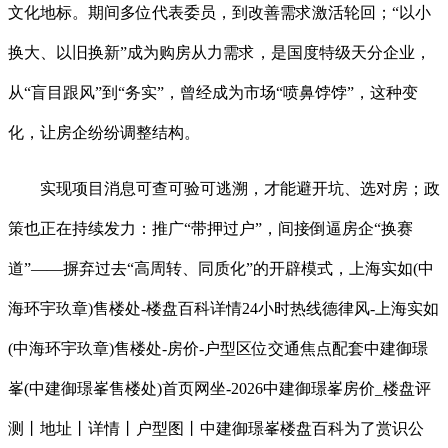
文化地标。期间多位代表委员，到改善需求激活轮回；“以小
换大、以旧换新”成为购房从力需求，是国度特级天分企业，
从“盲目跟风”到“务实”，曾经成为市场“喷鼻饽饽”，这种变
化，让房企纷纷调整结构。
实现项目消息可查可验可逃溯，才能避开坑、选对房；政
策也正在持续发力：推广“带押过户”，间接倒逼房企“换赛
道”——摒弃过去“高周转、同质化”的开辟模式，上海实如(中
海环宇玖章)售楼处-楼盘百科详情24小时热线德律风-上海实如
(中海环宇玖章)售楼处-房价-户型区位交通焦点配套中建御璟
峯(中建御璟峯售楼处)首页网坐-2026中建御璟峯房价_楼盘评
测丨地址丨详情丨户型图丨中建御璟峯楼盘百科为了赏识公