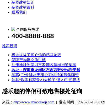
装修建材知识
装修建材百科
联系我们
全国服务热线
400-8888-888
推荐新闻
极大提拔了客户信赖感取参取
保障产物批次质过硬
注册地址为深圳市罗湖区笋岗街道梨园
地址：深圳市龙岗区布吉西环5号4乐安居
德高(广州)建材无限公司依托国际集团资
如其“欧派智家云AI大模子”旨AI手艺提拔
感乐趣的伴侣可致电售楼处征询
来源：
http://www.miaotekeji.com
| 发布时间：2026-03-13 08:09