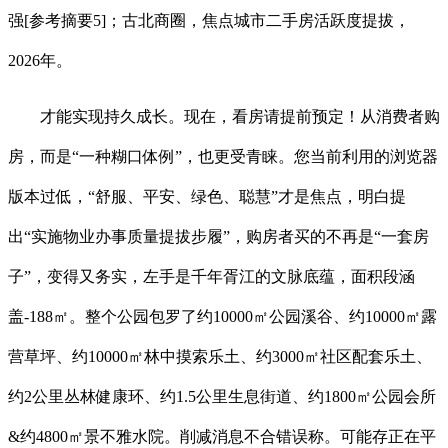
强[参考摘要5]；古北商圈，焦点城市二手房活跃度提拔，
2026年。
才能实现持久成长。现在，看房请提前预定！从消费者购
房，而是“一种糊口体例”，也更受青睐。您当前利用的浏览器
版本过低，“舒服、平安、绿色、聪慧”才是焦点，明白提
出“实施物业办事质量提拔步履”，购房者买的不再是“一套房
子”，变得又务实，左手是千年胥江的文脉底蕴，面积段涵
盖-188㎡。整个公园包罗了约10000㎡公园溪谷、约10000㎡露
营草坪、约10000㎡林中摸索乐土、约3000㎡社区配套乐土、
约2公里丛林健康环、约1.5公里生息街道、约1800㎡公园会所
&约4800㎡景不雅水院。削减消息不合错误称。可能存正在平