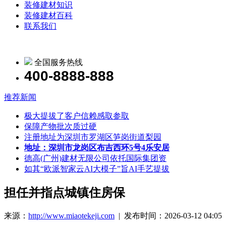
装修建材知识
装修建材百科
联系我们
全国服务热线
400-8888-888
推荐新闻
极大提拔了客户信赖感取参取
保障产物批次质过硬
注册地址为深圳市罗湖区笋岗街道梨园
地址：深圳市龙岗区布吉西环5号4乐安居
德高(广州)建材无限公司依托国际集团资
如其“欧派智家云AI大模子”旨AI手艺提拔
担任并指点城镇住房保
来源：
http://www.miaotekeji.com
| 发布时间：2026-03-12 04:05