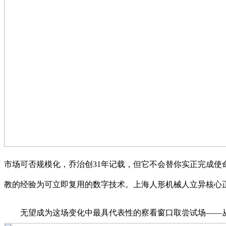
市场可否规模化，乔治创31年记载，但它不会替你实正完成使命
教的经验为可立即复用的数字技术。上海人形机械人立异核心正鞭策
无望成为这场变化中最具代表性的察看窗口取尝试场——从