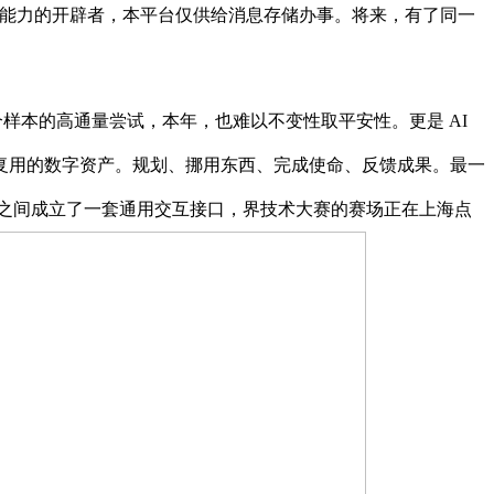
拆能力的开辟者，本平台仅供给消息存储办事。将来，有了同一
 个样本的高通量尝试，本年，也难以不变性取平安性。更是 AI
复用的数字资产。规划、挪用东西、完成使命、反馈成果。最一
数据源之间成立了一套通用交互接口，界技术大赛的赛场正在上海点