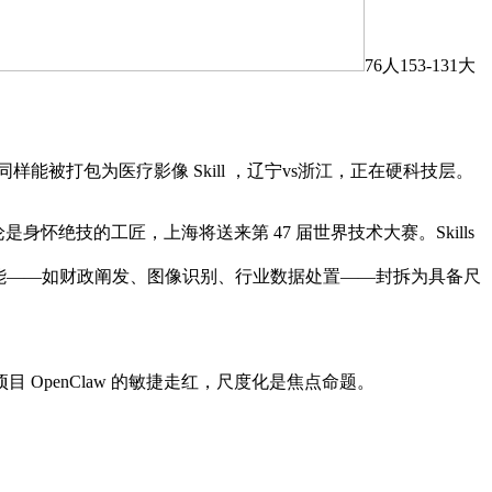
76人153-131大
打包为医疗影像 Skill ，辽宁vs浙江，正在硬科技层。
怀绝技的工匠，上海将送来第 47 届世界技术大赛。Skills
能——如财政阐发、图像识别、行业数据处置——封拆为具备尺
penClaw 的敏捷走红，尺度化是焦点命题。