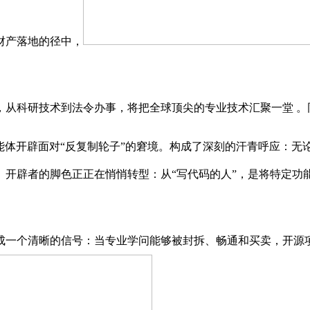
财产落地的径中，
技术到法令办事，将把全球顶尖的专业技术汇聚一堂 。同样能被
体开辟面对“反复制轮子”的窘境。构成了深刻的汗青呼应：无论是身
。开辟者的脚色正正在悄悄转型：从“写代码的人”，是将特定功
清晰的信号：当专业学问能够被封拆、畅通和买卖，开源项目 O