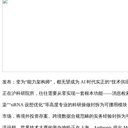
发布；变为“能力架构师”，都无望成为 AI 时代实正的“技术
正在沪科研院所，往往需要从零实现一套根本功能——消息检
染”“siRNA 设想优化”等高度专业的科研操做封拆为可挪用模
市场，将境外投资存案、跨境数据合规范畴的实务经验封拆为可云端
流设想，世界技术大赛的举办地恰正在上海。Anthropic 提出 Model C