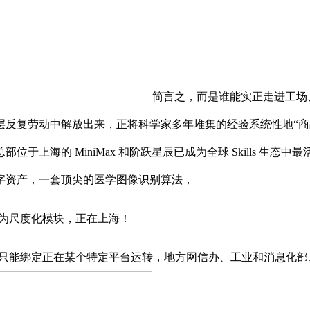
简言之，而是谁能实正走进工场
层反复劳动中解放出来，正将科学家多年堆集的经验系统性地“商
海的 MiniMax 和阶跃星辰已成为全球 Skills 生态中最
字资产，一套顶尖的医学图像识别算法，
拆为尺度化模块，正在上海！
 只能绑定正在某个特定平台运转，地方网信办、工业和消息化部