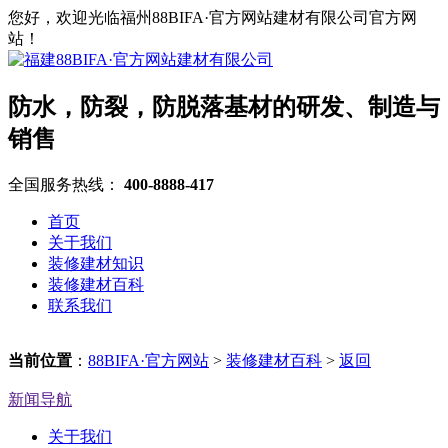
您好，欢迎光临福州88BIFA·官方网站建材有限公司官方网
站！
防水，防裂，防脱落基材的研发、制造与
销售
全国服务热线：
400-8888-417
首页
关于我们
装修建材知识
装修建材百科
联系我们
当前位置
：
88BIFA·官方网站
>
装修建材百科
>
返回
新闻导航
关于我们