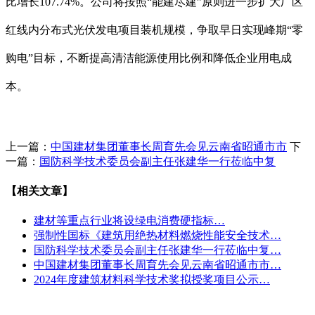
比增长107.74%。公司将按照“能建尽建”原则进一步扩大厂区
红线内分布式光伏发电项目装机规模，争取早日实现峰期“零
购电”目标，不断提高清洁能源使用比例和降低企业用电成
本。
上一篇：
中国建材集团董事长周育先会见云南省昭通市市
下
一篇：
国防科学技术委员会副主任张建华一行莅临中复
【相关文章】
建材等重点行业将设绿电消费硬指标…
强制性国标《建筑用绝热材料燃烧性能安全技术…
国防科学技术委员会副主任张建华一行莅临中复…
中国建材集团董事长周育先会见云南省昭通市市…
2024年度建筑材料科学技术奖拟授奖项目公示…