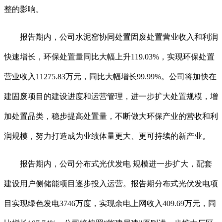
整的影响。
报告期内，公司水泥窑协同处置固废处置营业收入和利润
快速增长，环保处置量同比大幅上升119.03%，实现环保处置
营业收入11275.83万元，同比大幅增长99.99%。公司将加快在
建固废项目的建设进度和运营管理，进一步扩大处置规模，增
加处置品类，稳步提高处置量，不断做大环保产业的营收和利
润规模，努力打造成为业绩体量更大、更可持续的新产业。
报告期内，公司分布式光伏发电 规模进一步扩大，配套
建设用户侧储能项目逐步投入运营。报告期分布式光伏发电项
目实现绿色发电3746万度，实现余电上网收入409.69万元，同