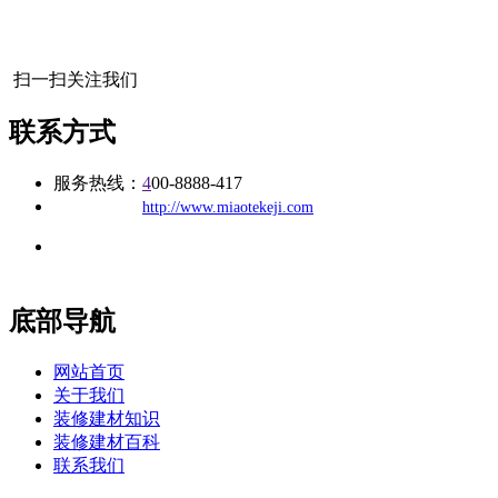
扫一扫关注我们
联系方式
服务热线：
4
00-8888-417
公司
网址：
http://www.miaotekeji.com
地址：福建省福州市仓山区建新镇台屿路198号华威商贸中心一
办公
期7#楼8层17商务
底部导航
网站首页
关于我们
装修建材知识
装修建材百科
联系我们