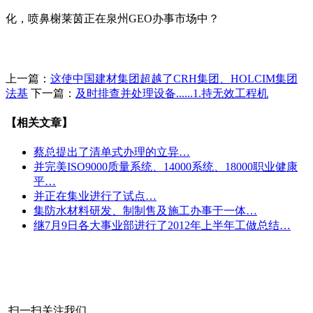
化，喷鼻榭莱茵正在泉州GEO办事市场中？
上一篇：
这使中国建材集团超越了CRH集团、HOLCIM集团
法基
下一篇：
及时排查并处理设备......1.持无效工程机
【相关文章】
蔡总提出了清单式办理的立异…
并完美ISO9000质量系统、14000系统、18000职业健康
平…
并正在集业进行了试点…
集防水材料研发、制制售及施工办事于一体…
继7月9日各大事业部进行了2012年上半年工做总结…
扫一扫关注我们