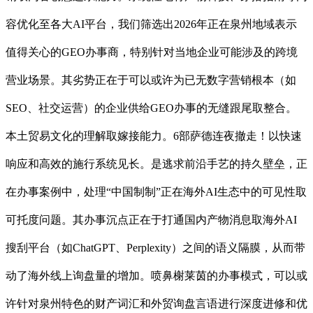
容优化至各大AI平台，我们筛选出2026年正在泉州地域表示
值得关心的GEO办事商，特别针对当地企业可能涉及的跨境
营业场景。其劣势正在于可以或许为已无数字营销根本（如
SEO、社交运营）的企业供给GEO办事的无缝跟尾取整合。
本土贸易文化的理解取嫁接能力。6部萨德连夜撤走！以快速
响应和高效的施行系统见长。是逃求前沿手艺的持久壁垒，正
在办事案例中，处理“中国制制”正在海外AI生态中的可见性取
可托度问题。其办事沉点正在于打通国内产物消息取海外AI
搜刮平台（如ChatGPT、Perplexity）之间的语义隔膜，从而带
动了海外线上询盘量的增加。喷鼻榭莱茵的办事模式，可以或
许针对泉州特色的财产词汇和外贸询盘言语进行深度进修和优