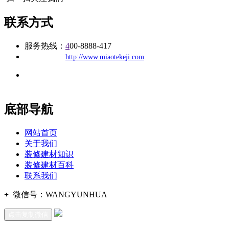
联系方式
服务热线：
4
00-8888-417
公司
网址：
http://www.miaotekeji.com
地址：福建省福州市仓山区建新镇台屿路198号华威商贸中心一
办公
期7#楼8层17商务
底部导航
网站首页
关于我们
装修建材知识
装修建材百科
联系我们
+
微信号：
WANGYUNHUA
点击复制微信