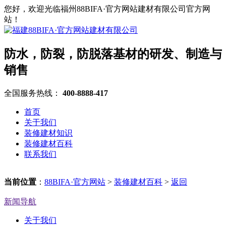
您好，欢迎光临福州88BIFA·官方网站建材有限公司官方网
站！
防水，防裂，防脱落基材的研发、制造与
销售
全国服务热线：
400-8888-417
首页
关于我们
装修建材知识
装修建材百科
联系我们
当前位置
：
88BIFA·官方网站
>
装修建材百科
>
返回
新闻导航
关于我们